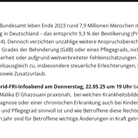
 Bundesamt leben Ende 2023 rund 7,9 Millionen Menschen 
in Deutschland – das entspricht 9,3 % der Bevölkerung (Pr
024). Dennoch verzichten unzählige weitere Anspruchsberecht
Grades der Behinderung (GdB) oder eines Pflegegrads, nich
erheit oder aufgrund weitverbreiteter Fehleinschätzungen.
ilsausgleich zu, insbesondere steuerliche Erleichterungen
sowie Zusatzurlaub.
rid-FRI-Infoabend am Donnerstag, 22.05.25 um 19 Uhr
be
 Malika El Ghazouani praxisnah, bei welchen Krankheitsbild
iagnose oder einer chronischen Erkrankung auch bei Kinder
 und Pflegegrad sinnvoll ist und wie Betroffene diese Rech
m Jahr sind für Betroffene wichtige Änderungen in Kraft get