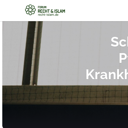
Sc
P
Krankh